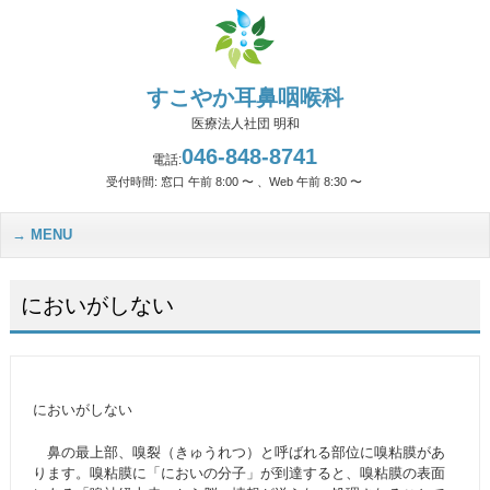
すこやか耳鼻咽喉科
医療法人社団 明和
046-848-8741
電話:
受付時間: 窓口 午前 8:00 〜 、Web 午前 8:30 〜
MENU
においがしない
においがしない
鼻の最上部、嗅裂（きゅうれつ）と呼ばれる部位に嗅粘膜があ
ります。嗅粘膜に「においの分子」が到達すると、嗅粘膜の表面