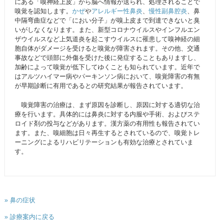
にある「嗅神経上皮」から脳へ情報が送られ、処理されることで
嗅覚を認知します。
かぜ
や
アレルギー性鼻炎
、
慢性副鼻腔炎
、鼻
中隔弯曲症などで「におい分子」が嗅上皮まで到達できないと臭
いがしなくなります。また、新型コロナウイルスやインフルエン
ザウイルスなど上気道炎を起こすウイルスに罹患して嗅神経の細
胞自体がダメージを受けると嗅覚が障害されます。その他、交通
事故などで頭部に外傷を受けた後に発症することもありますし、
加齢によって嗅覚が低下してゆくことも知られています。近年で
はアルツハイマー病やパーキンソン病において、嗅覚障害の有無
が早期診断に有用であるとの研究結果が報告されています。
嗅覚障害の治療は、まず原因を診断し、原因に対する適切な治
療を行います。具体的には鼻炎に対する内服や手術、およびステ
ロイド剤の投与などがあります。漢方薬の有用性も報告されてい
ます。また、嗅細胞は日々再生するとされているので、嗅覚トレ
ーニングによるリハビリテーションも有効な治療とされていま
す。
» 鼻の症状
» 診療案内に戻る