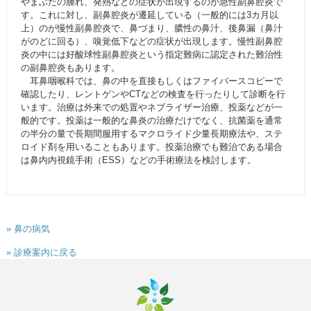
やまぶたの腫れ、発熱などの症状が出現するのが急性副鼻腔炎で
す。これに対し、副鼻腔炎が遷延している（一般的には3カ月以
上）のが慢性副鼻腔炎で、鼻づまり、膿性の鼻汁、後鼻漏（鼻汁
がのどに回る）、嗅覚低下などの症状が出現します。慢性副鼻腔
炎の中には好酸球性副鼻腔炎という指定難病に認定された難治性
の副鼻腔炎もあります。
耳鼻咽喉科では、鼻の中を直接もしくはファイバースコピーで
確認したり、レントゲンやCTなどの検査を行ったりして診断を行
います。治療は外来での処置やネブライザー治療、投薬などが一
般的です。投薬は一般的な鼻炎の治療だけでなく、抗菌薬を通常
の半分の量で長期間服用するマクロライド少量長期療法や、ステ
ロイド剤を用いることもあります。投薬治療でも難治である場合
は鼻内内視鏡手術（ESS）などの手術療法を検討します。
» 鼻の病気
» 診療案内に戻る