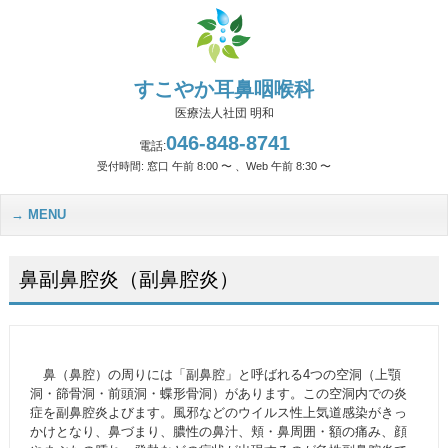
すこやか耳鼻咽喉科
医療法人社団 明和
046-848-8741
電話:
受付時間: 窓口 午前 8:00 〜 、Web 午前 8:30 〜
MENU
鼻副鼻腔炎（副鼻腔炎）
鼻（鼻腔）の周りには「副鼻腔」と呼ばれる4つの空洞（上顎
洞・篩骨洞・前頭洞・蝶形骨洞）があります。この空洞内での炎
症を副鼻腔炎よびます。風邪などのウイルス性上気道感染がきっ
かけとなり、鼻づまり、膿性の鼻汁、頬・鼻周囲・額の痛み、顔