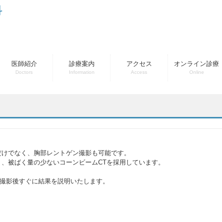
科
医師紹介
診療案内
アクセス
オンライン診療
Doctors
Information
Access
Online
だけでなく、胸部レントゲン撮影も可能です。
く、被ばく量の少ないコーンビームCTを採用しています。
撮影後すぐに結果を説明いたします。