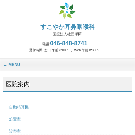
すこやか耳鼻咽喉科
医療法人社団 明和
046-848-8741
電話:
受付時間: 窓口 午前 8:00 〜 、Web 午前 8:30 〜
MENU
医院案内
自動精算機
処置室
診察室