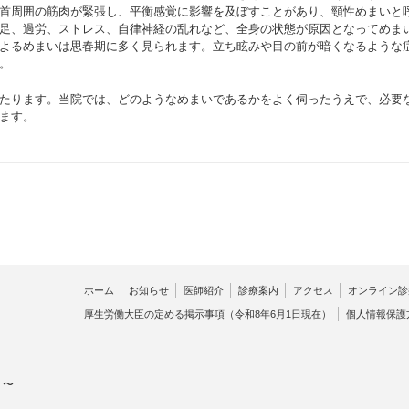
首周囲の筋肉が緊張し、平衡感覚に影響を及ぼすことがあり、頸性めまいと
足、過労、ストレス、自律神経の乱れなど、全身の状態が原因となってめま
よるめまいは思春期に多く見られます。立ち眩みや目の前が暗くなるような
。
たります。当院では、どのようなめまいであるかをよく伺ったうえで、必要
ます。
ホーム
お知らせ
医師紹介
診療案内
アクセス
オンライン診
厚生労働大臣の定める掲示事項（令和8年6月1日現在）
個人情報保護
 〜