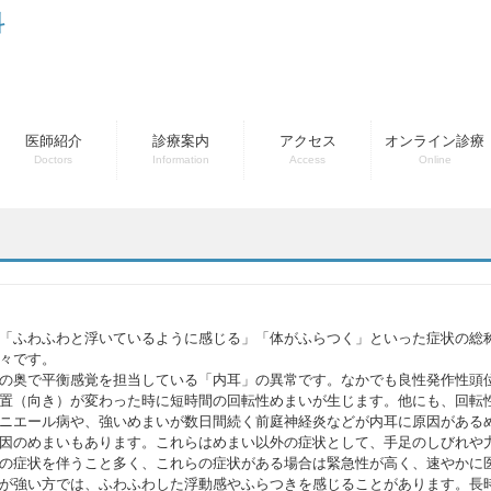
科
医師紹介
診療案内
アクセス
オンライン診療
Doctors
Information
Access
Online
「ふわふわと浮いているように感じる」「体がふらつく」といった症状の総
々です。
の奥で平衡感覚を担当している「内耳」の異常です。なかでも良性発作性頭
置（向き）が変わった時に短時間の回転性めまいが生じます。他にも、回転
ニエール病や、強いめまいが数日間続く前庭神経炎などが内耳に原因がある
因のめまいもあります。これらはめまい以外の症状として、手足のしびれや
の症状を伴うこと多く、これらの症状がある場合は緊急性が高く、速やかに
が強い方では、ふわふわした浮動感やふらつきを感じることがあります。長