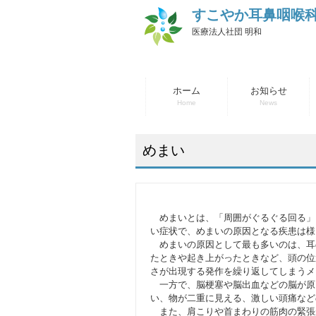
すこやか耳鼻咽喉
医療法人社団 明和
ホーム
お知らせ
Home
News
めまい
めまいとは、「周囲がぐるぐる回る」
い症状で、めまいの原因となる疾患は様
めまいの原因として最も多いのは、耳
たときや起き上がったときなど、頭の位
さが出現する発作を繰り返してしまうメ
一方で、脳梗塞や脳出血などの脳が原
い、物が二重に見える、激しい頭痛など
また、肩こりや首まわりの筋肉の緊張