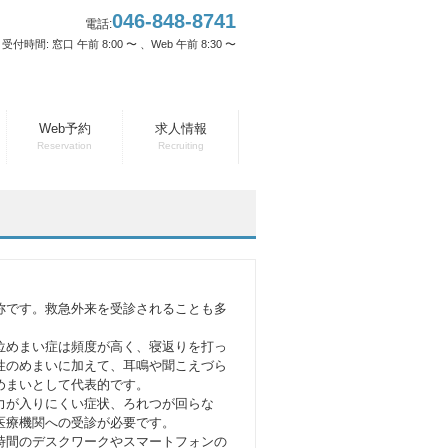
046-848-8741
電話:
受付時間: 窓口 午前 8:00 〜 、Web 午前 8:30 〜
Web予約
求人情報
Reservation
Recruiting
称です。救急外来を受診されることも多
位めまい症は頻度が高く、寝返りを打っ
性のめまいに加えて、耳鳴や聞こえづら
めまいとして代表的です。
力が入りにくい症状、ろれつが回らな
医療機関への受診が必要です。
時間のデスクワークやスマートフォンの