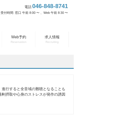
046-848-8741
電話:
受付時間: 窓口 午前 8:00 〜 、Web 午前 8:30 〜
Web予約
求人情報
Reservation
Recruiting
、進行すると全音域の難聴となることも
過剰摂取や心身のストレスが発作の誘因