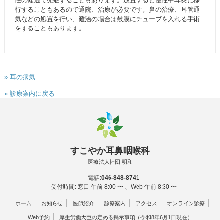
性の経過で発症することもあります。放置すると慢性中耳炎に移
行することもあるので通院、治療が必要です。鼻の治療、耳管通
気などの処置を行い、難治の場合は鼓膜にチューブを入れる手術
をすることもあります。
» 耳の病気
» 診療案内に戻る
すこやか耳鼻咽喉科
医療法人社団 明和
電話:
046-848-8741
受付時間: 窓口 午前 8:00 〜 、Web 午前 8:30 〜
ホーム
お知らせ
医師紹介
診療案内
アクセス
オンライン診療
Web予約
厚生労働大臣の定める掲示事項（令和8年6月1日現在）