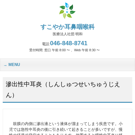
すこやか耳鼻咽喉科
医療法人社団 明和
046-848-8741
電話:
受付時間: 窓口 午前 8:00 〜 、Web 午前 8:30 〜
MENU
滲出性中耳炎（しんしゅつせいちゅうじえ
ん）
鼓膜の内側に滲出液という液体が溜まってしまう疾患です。小
児では急性中耳炎の後に引き続いて起きることが多いですが、慢