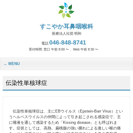
すこやか耳鼻咽喉科
医療法人社団 明和
046-848-8741
電話:
受付時間: 窓口 午前 8:00 〜 、Web 午前 8:30 〜
MENU
伝染性単核球症
伝染性単核球症は、主にEBウイルス（Epstein-Barr Virus）とい
うヘルペスウイルスの仲間によって引き起こされる感染症で、主
に唾液を通して感染するため「Kissing disease」とも呼ばれま
す。症状としては、高熱、扁桃腺の強い腫れによる激しい喉の痛