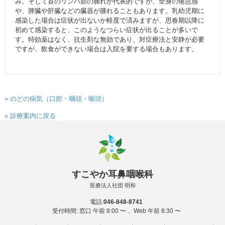
み、そして首のリンパ節の腫れが代表的ですが、全身の倦怠感
や、脾臓や肝臓などの臓器が腫れることもあります。乳幼児期に
感染した場合は症状が出ないか軽度で済みますが、思春期以降に
初めて感染すると、このようなつらい症状が出ることが多いで
す。特効薬はなく、抗生剤な無効であり、対症療法と安静が必要
ですが、飲食ができない場合は入院を要する場合もあります。
» のどの病気（口腔・咽頭・喉頭）
» 診療案内に戻る
すこやか耳鼻咽喉科
医療法人社団 明和
電話:
046-848-8741
受付時間: 窓口 午前 8:00 〜 、Web 午前 8:30 〜