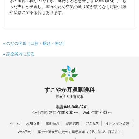
どの風邪症状なのですが、進行すると息苦しさや声の変化（こも
った声）が出現し、腫れのため空気の通り道が狭くなり呼吸困難
や窒息に至る場合もあります。
» のどの病気（口腔・咽頭・喉頭）
» 診療案内に戻る
すこやか耳鼻咽喉科
医療法人社団 明和
電話:
046-848-8741
受付時間: 窓口 午前 8:00 〜 、Web 午前 8:30 〜
ホーム
お知らせ
医師紹介
診療案内
アクセス
オンライン診療
Web予約
厚生労働大臣の定める掲示事項（令和8年6月1日現在）