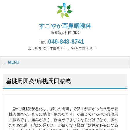
すこやか耳鼻咽喉科
医療法人社団 明和
046-848-8741
電話:
受付時間: 窓口 午前 8:00 〜 、Web 午前 8:30 〜
MENU
扁桃周囲炎/扁桃周囲膿瘍
急性扁桃炎が悪化し、扁桃の周囲まで炎症が広がった状態が扁
桃周囲炎で、さらに膿瘍（膿のたまり）が生じているのが扁桃周
囲膿瘍です。痛みが強く、飲食ができなくなるだけでなく、腫れ
のため気道（呼吸の通り道）が狭くなり緊急で対処が必要になる