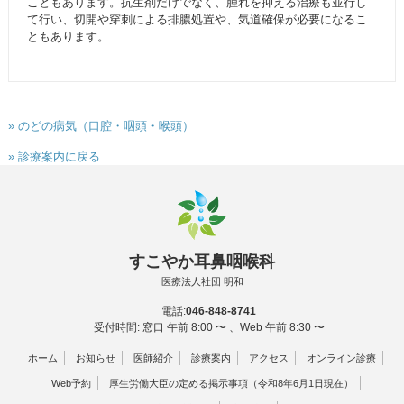
こともあります。抗生剤だけでなく、腫れを抑える治療も並行し
て行い、切開や穿刺による排膿処置や、気道確保が必要になるこ
ともあります。
» のどの病気（口腔・咽頭・喉頭）
» 診療案内に戻る
すこやか耳鼻咽喉科
医療法人社団 明和
電話:
046-848-8741
受付時間: 窓口 午前 8:00 〜 、Web 午前 8:30 〜
ホーム
お知らせ
医師紹介
診療案内
アクセス
オンライン診療
Web予約
厚生労働大臣の定める掲示事項（令和8年6月1日現在）