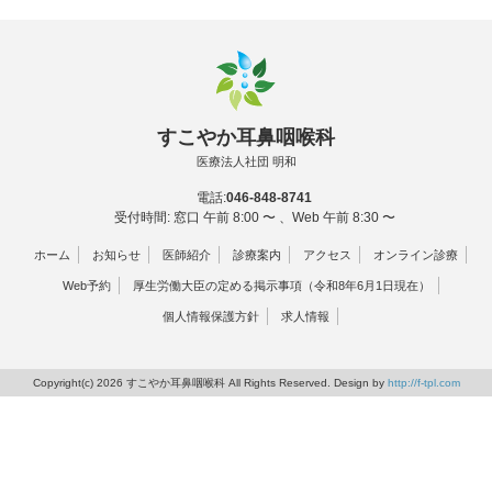
すこやか耳鼻咽喉科
医療法人社団 明和
電話:
046-848-8741
受付時間: 窓口 午前 8:00 〜 、Web 午前 8:30 〜
ホーム
お知らせ
医師紹介
診療案内
アクセス
オンライン診療
Web予約
厚生労働大臣の定める掲示事項（令和8年6月1日現在）
個人情報保護方針
求人情報
Copyright(c) 2026 すこやか耳鼻咽喉科 All Rights Reserved. Design by
http://f-tpl.com